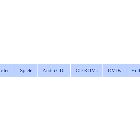
riften
Spiele
Audio CDs
CD ROMs
DVDs
Hör