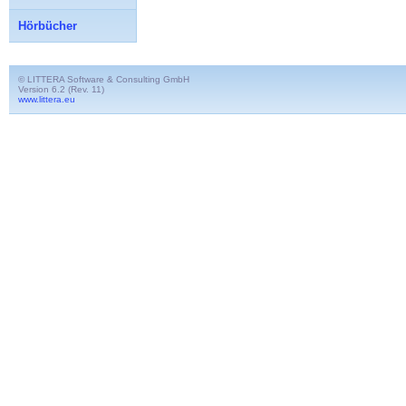
Hörbücher
© LITTERA Software & Consulting GmbH
Version 6.2 (Rev. 11)
www.littera.eu